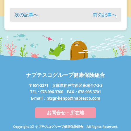
次の記事へ
前の記事へ
ナブテスコグループ健康保険組合
〒651-2271 兵庫県神戸市西区高塚台7-3-3
TEL：078-996-3700 FAX：078-996-3701
E-mail：
ntsgr-kenpo@nabtesco.com
お問合せ・所在地
Copyright (C) ナブテスコグループ健康保険組合 All Rights Reserved.