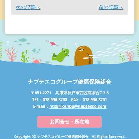
次の記事へ
前の記事へ
ナブテスコグループ健康保険組合
〒651-2271 兵庫県神戸市西区高塚台7-3-3
TEL：078-996-3700 FAX：078-996-3701
E-mail：
ntsgr-kenpo@nabtesco.com
お問合せ・所在地
Copyright (C) ナブテスコグループ健康保険組合 All Rights Reserved.